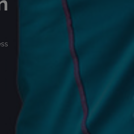
n
ess