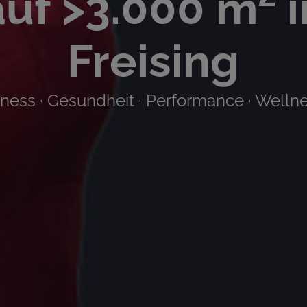
auf >3.000 m² i
Freising
tness · Gesundheit · Performance · Welln