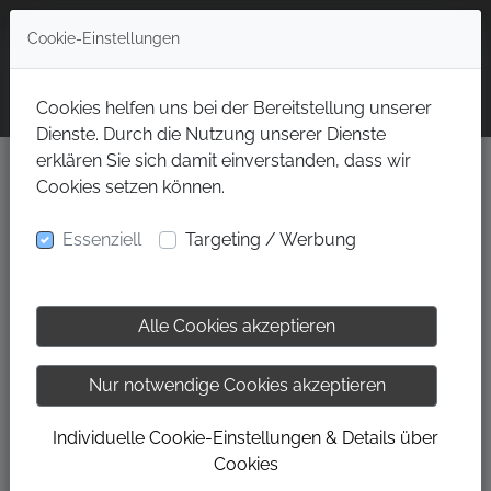
Cookie-Einstellungen
Cookies helfen uns bei der Bereitstellung unserer
Dienste. Durch die Nutzung unserer Dienste
Kurstrainer/in auf Aushilfsbasis
erklären Sie sich damit einverstanden, dass wir
Cookies setzen können.
Am Lohmühlbach, 85356 Freising, BY
Tageweise
Essenziell
Targeting / Werbung
Das NEUE aktivhaus öffnet ab Juli 2026 auf über 2500m² seine Pforten und
wir suchen dafür Verstärkung!
Alle Cookies akzeptieren
Du liebst Menschen, Bewegung & Kurse? Dann werde Teil unseres Teams.
Wir suchen in allen Bereichen (Aerobic, Body & Mind, Spinning)
Nur notwendige Cookies akzeptieren
Sende Deine aussagekräftige Bewerbung an
freising@aktivhaus.com
z. H.
Individuelle Cookie-Einstellungen & Details über
Martin Will
Cookies