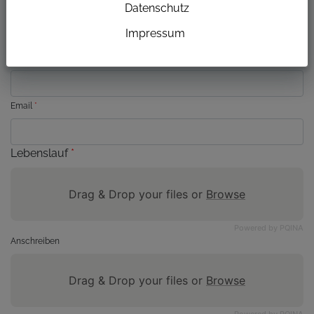
Datenschutz
ZURÜCK
Impressum
Vor- & Nachname
*
Email
*
Lebenslauf
*
Drag & Drop your files or
Browse
Powered by PQINA
Anschreiben
Drag & Drop your files or
Browse